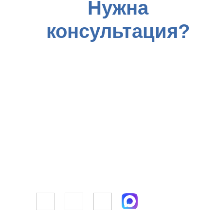
Нужна
консультация?
Заполните форму заявки прямо
сейчас и получите
профессиональную помощь от
наших юристов. Вместе мы найдем
оптимальное решение для вас!
+7 (966) 029-43-
85
info@pavlova-
advokat.ru