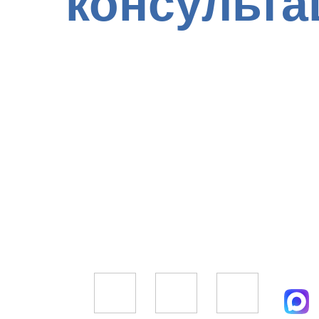
консульта
Заполните форму заявки пря
получите профессиональную
наших юристов. Вместе мы 
оптимальное решение для ва
+7 (966) 029-43-85
info@pavlova-advokat.ru