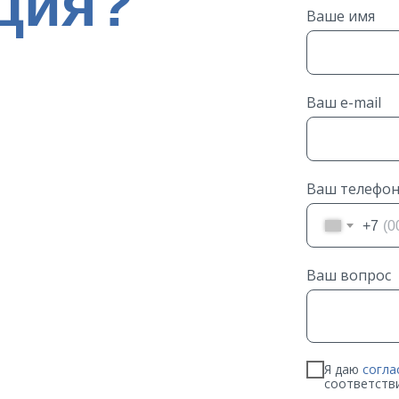
ция?
Ваше имя
Ваш e-mail
мо сейчас и
 помощь от
найдем
Ваш телефо
с!
+7
Ваш вопрос
Я даю
согла
соответств