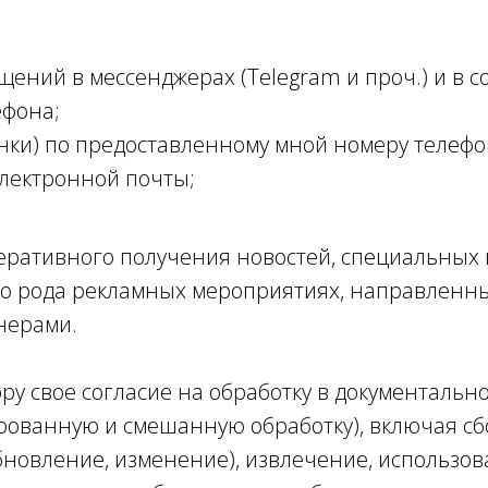
ений в мессенджерах (Telegram и проч.) и в со
ефона;
онки) по предоставленному мной номеру телеф
электронной почты;
еративного получения новостей, специальных
ого рода рекламных мероприятиях, направленны
тнерами.
ору свое согласие на обработку в документаль
ованную и смешанную обработку), включая сбо
бновление, изменение), извлечение, использов