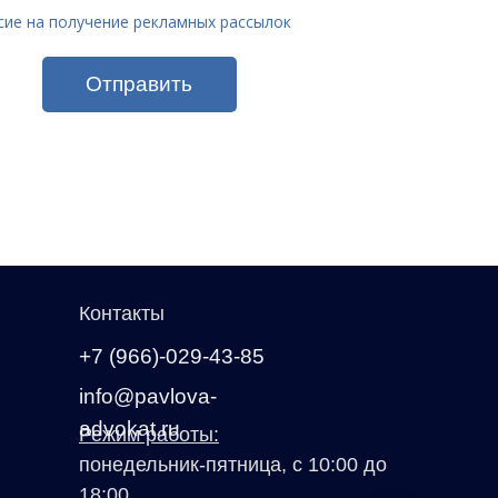
сие на получение рекламных рассылок
Отправить
Контакты
+7 (966)-029-43-85
info@pavlova-
advokat.ru
Режим работы:
понедельник-пятница, с 10:00 до
18:00