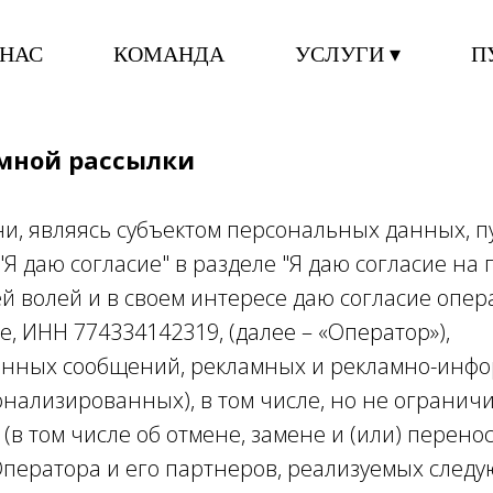
 НАС
КОМАНДА
УСЛУГИ
П
 НАС
КОМАНДА
УСЛУГИ ▾
П
амной рассылки
ени, являясь субъектом персональных данных, 
 "Я даю согласие" в разделе "Я даю согласие 
оей волей и в своем интересе даю согласие оп
, ИНН 774334142319, (далее – «Оператор»),
онных сообщений, рекламных и рекламно-инф
ализированных), в том числе, но не ограничива
 (в том числе об отмене, замене и (или) перено
Оператора и его партнеров, реализуемых след